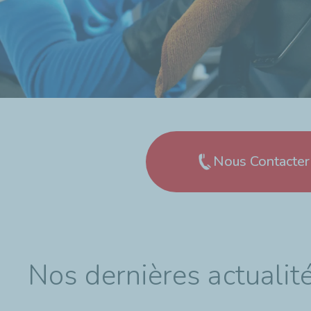
…
Nous Contacter
Nos dernières actualit