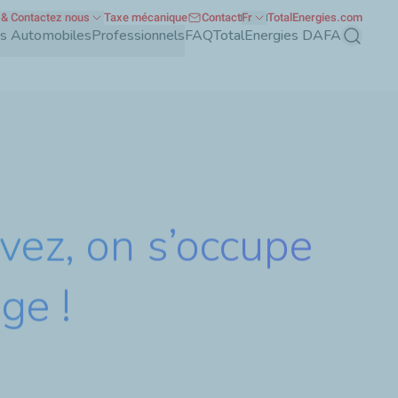
& Contactez nous
Taxe mécanique
Contact
Fr
TotalEnergies.com
nts Automobiles
Professionnels
FAQ
TotalEnergies DAFA
Recherch