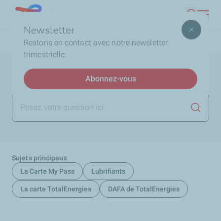
Aller
Lebanon
Recherc
au
Newsletter
contenu
Fil
Accueil
FAQ
Restons en contact avec notre newsletter
principal
d'Ariane
trimestrielle.
Aide et Soutien
Abonnez-vous
Lancer 
Sujets principaux
La Carte My Pass
Lubrifiants
La carte TotalEnergies
DAFA de TotalEnergies