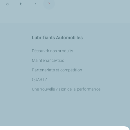
5
6
7
Page suivante
ge
Page
Page
Page
Lubrifiants Automobiles
Découvrir nos produits
Maintenance/tips
Partenariats et compétition
QUARTZ
Une nouvelle vision de la performance