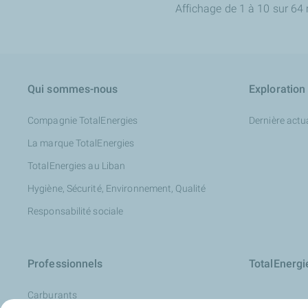
Affichage de 1 à 10 sur 64 
Qui sommes-nous
Exploration
Compagnie TotalEnergies
Dernière actua
La marque TotalEnergies
TotalEnergies au Liban
Hygiène, Sécurité, Environnement, Qualité
Responsabilité sociale
Professionnels
TotalEnerg
Carburants