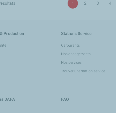
Pagination
résultats
1
2
3
4
Page
Page
Page
Pa
 & Production
Stations Service
lité
Carburants
Nos engagements
Nos services
Trouver une station-service
ies DAFA
FAQ