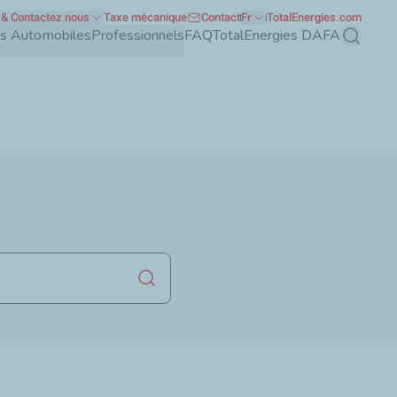
& Contactez nous
Taxe mécanique
Contact
Fr
TotalEnergies.com
nts Automobiles
Professionnels
FAQ
TotalEnergies DAFA
Recherch
Lancer la recherche